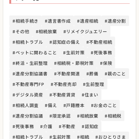
#相続手続き
#遺言書作成
#遺産相続
#遺産分割
#その他
#相続放棄
#リメイクジュエリー
#相続トラブル
#認知症の備え
#不動産相続
#ペットに関わること
#生前対策
#死後事務
#終活・生前整理
#相続税・節税対策
#保険
#遺産分割協議書
#不動産関連
#葬儀
#親のこと
#不動産専門FP
#不動産売却
#生前整理
#デジタル資産
#不動産賃貸
#住まい
#相続人調査
#備え
#戸籍謄本
#お金のこと
#遺産分割協議
#限定承認
#相続放棄
#相続税
#死後事務
#介護
#不動産
#認知症
#相続トラブル
#生前対策
#相続
#おひとりさま