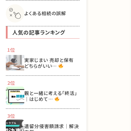
よくある相続の誤解
人気の記事ランキング
1位
実家じまい 売却と保有
どちらがいい…
2位
親と一緒に考える「終活」
｜はじめて…
3位
遺留分侵害額請求｜解決